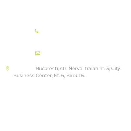
Phone
+40 771 353 934
Email
office@gslaw.ro
Address
Bucuresti, str. Nerva Traian nr. 3, City
Business Center, Et. 6, Biroul 6.
Terms and Conditions
Privacy Policy
Cookie Policy
Copyright © 2026
GSLAW
. All rights reserved.