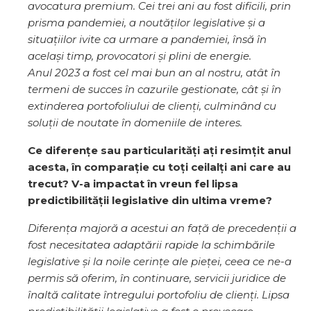
avocatura premium. Cei trei ani au fost dificili, prin
prisma pandemiei, a noutăților legislative și a
situațiilor ivite ca urmare a pandemiei, însă în
același timp, provocatori și plini de energie.
Anul 2023 a fost cel mai bun an al nostru, atât în
termeni de succes în cazurile gestionate, cât și în
extinderea portofoliului de clienți, culminând cu
soluții de noutate în domeniile de interes.
Ce diferențe sau particularități ați resimțit anul
acesta, în comparație cu toți ceilalți ani care au
trecut? V-a impactat în vreun fel lipsa
predictibilității legislative din ultima vreme?
Diferența majoră a acestui an față de precedenții a
fost necesitatea adaptării rapide la schimbările
legislative și la noile cerințe ale pieței, ceea ce ne-a
permis să oferim, în continuare, servicii juridice de
înaltă calitate întregului portofoliu de clienți. Lipsa