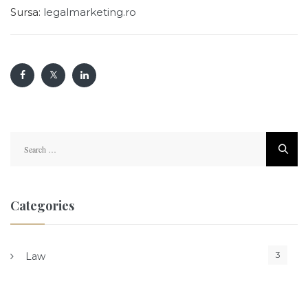
Sursa:
legalmarketing.ro
S
e
a
r
c
Categories
h
f
o
3
Law
r
: